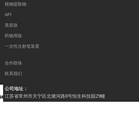
植物提取物
API
美容肽
药物用肽
一次性注射笔装置
合作联络
联系我们
公司地址：
江苏省常州市天宁区北塘河路8号恒生科技园29幢
品中心
于智超
系我们
官方媒体：
© 2023
常州智超医药科技有限公司
All rights reserved. 备案
号：
苏ICP备18055896号