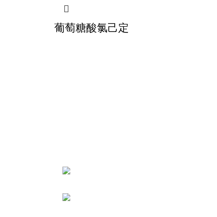
葡萄糖酸氯己定
关于智
公司介
常州智超医药科技有限公司
从事API或医药中间体， 植物提取物
质量控
的工艺研发， 生产，优化，定制合成
工厂审
及技术转让，化合物实现从实验室规
合成定
模到商业化放大生产。
工艺开
电话: 0519-
联系我
85556801
手机:
18261161868