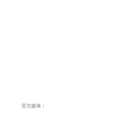
合作联络
联系我们
公司地址：
江苏省常州市天宁区北塘河路8号恒生
科技园29幢
官方媒体：