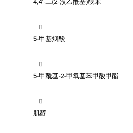
4,4′-二(2-溴乙酰基)联苯
5-甲基烟酸
5-甲酰基-2-甲氧基苯甲酸甲酯
肌醇