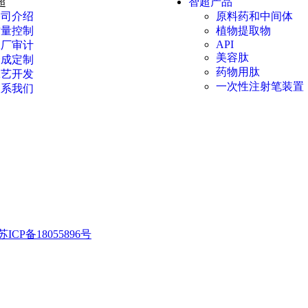
超
智超产品
公司介绍
原料药和中间体
质量控制
植物提取物
API
工厂审计
美容肽
合成定制
药物用肽
工艺开发
一次性注射笔装置
联系我们
苏ICP备18055896号