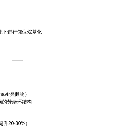
₃催化下进行邻位烷基化
avir类似物）
激酶的芳杂环结构
升20-30%）