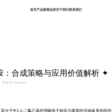
首页
产品
新闻
品控
关于我们
联系我们
产品简介
基)苯胺：合成策略与应用价值解析 ✦
发布为
Wisdom
衍生物，其分子中1,1-二氟乙基的强吸电子效应与苯胺的共轭体系协同