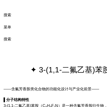
搜索
菜单
搜索
新闻
✦ 3-(1,1-二氟乙
——含氟芳香胺类化合物的功能化设计与产业化前景——
▌‌
分子结构特性
3-(1,1-二氟乙基)苯胺（C₈H₉F₂N）是一种含氟芳香胺