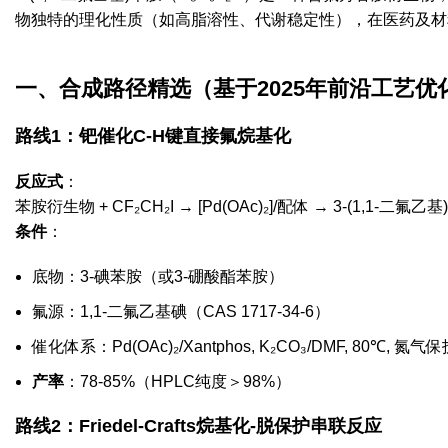
物独特的理化性质（如高脂溶性、代谢稳定性），在医药及材
一、合成路径精选
‌（基于2025年前沿工艺优
路线1：钯催化C-H键直接氟烷基化
反应式
‌：
苯胺衍生物 + CF₂CH₂I → [Pd(OAc)₂]/配体 → 3-(1,1-二氟乙
条件
‌：
底物：3-碘苯胺（或3-硼酸酯苯胺）
氟源：1,1-二氟乙基碘（CAS 1717-34-6）
催化体系：Pd(OAc)₂/Xantphos, K₂CO₃/DMF, 80℃, 氮气
产率
‌：78-85%（HPLC纯度＞98%）
路线2：Friedel-Crafts烷基化-脱保护串联反应