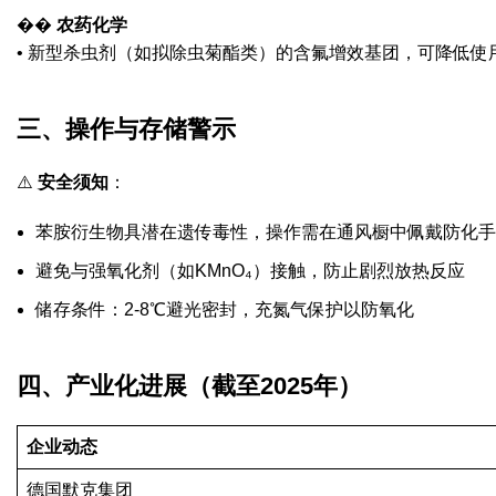
�� ‌
农药化学
• 新型杀虫剂（如拟除虫菊酯类）的含氟增效基团，可降低使
三、操作与存储警示
⚠️ ‌
安全须知
‌：
苯胺衍生物具潜在遗传毒性，操作需在通风橱中佩戴防化手
避免与强氧化剂（如KMnO₄）接触，防止剧烈放热反应
储存条件：2-8℃避光密封，充氮气保护以防氧化
四、产业化进展
‌（截至2025年）
企业动态
德国默克集团