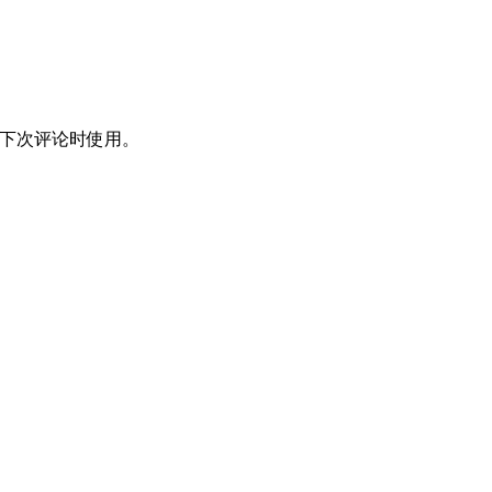
下次评论时使用。
超
智超产品
绍
原料药和中间体
制
植物提取物
计
API
制
美容肽
发
药物用肽