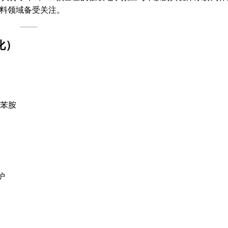
料领域备受关注。
化）
基)苯胺
保护