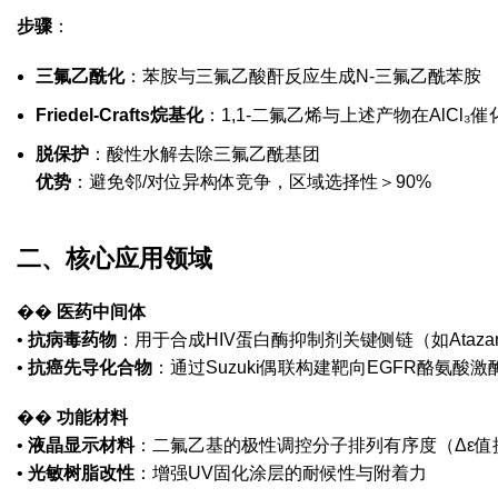
步骤
‌：
三氟乙酰化
‌：苯胺与三氟乙酸酐反应生成N-三氟乙酰苯胺
Friedel-Crafts烷基化
‌：1,1-二氟乙烯与上述产物在AlCl
脱保护
‌：酸性水解去除三氟乙酰基团
优势
‌：避免邻/对位异构体竞争，区域选择性＞90%
二、核心应用领域
�� ‌
医药中间体
• ‌
抗病毒药物
‌：用于合成HIV蛋白酶抑制剂关键侧链（如Atazan
• ‌
抗癌先导化合物
‌：通过Suzuki偶联构建靶向EGFR酪氨酸
�� ‌
功能材料
• ‌
液晶显示材料
‌：二氟乙基的极性调控分子排列有序度（Δε值提
• ‌
光敏树脂改性
‌：增强UV固化涂层的耐候性与附着力