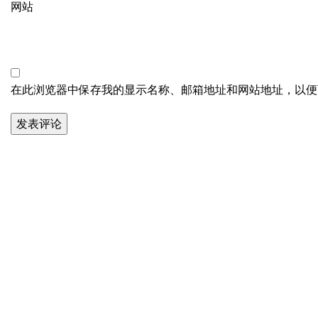
网站
在此浏览器中保存我的显示名称、邮箱地址和网站地址，以便
关于智
公司介
常州智超医药科技有限公司
从事API或医药中间体， 植物提取物
质量控
的工艺研发， 生产，优化，定制合成
工厂审
及技术转让，化合物实现从实验室规
合成定
模到商业化放大生产。
工艺开