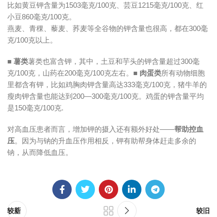
比如黄豆钾含量为1503毫克/100克、芸豆1215毫克/100克、红
小豆860毫克/100克。
燕麦、青稞、藜麦、荞麦等全谷物的钾含量也很高，都在300毫
克/100克以上。
■ 薯类
薯类也富含钾，其中，土豆和芋头的钾含量超过300毫
克/100克，山药在200毫克/100克左右。
■ 肉蛋类
所有动物细胞
里都含有钾，比如鸡胸肉钾含量高达333毫克/100克，猪牛羊的
瘦肉钾含量也能达到200—300毫克/100克。鸡蛋的钾含量平均
是150毫克/100克.
对高血压患者而言，增加钾的摄入还有额外好处——
帮助控血
压
。因为与钠的升血压作用相反，钾有助帮身体赶走多余的
钠，从而降低血压。
较新
较旧