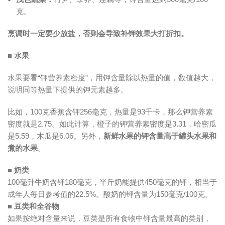
克。
烹调时一定要少放盐，否则会导致补钾效果大打折扣。
■
水果
水果要看“钾营养素密度”，用钾含量除以热量的值，数值越大，
说明同等热量下提供的钾元素越多。
比如，100克香蕉含钾256毫克，热量是93千卡，那么钾营养素
密度就是2.75。如此计算，橙子的钾营养素密度是3.31，哈密瓜
是5.59，木瓜是6.06。另外，
新鲜水果的钾含量高于罐头水果和
煮的水果
。
■ 奶类
100毫升牛奶含钾180毫克，半斤奶能提供450毫克的钾，相当于
成年人每日参考值的22.5%。酸奶的钾含量为150毫克/100克。
■ 豆类和全谷物
如果按绝对含量来说，豆类是所有食物中钾含量最高的类别，