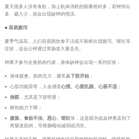
夏天很多人没有食欲，加上机体消耗的能量相对多，若钾排出
多、摄入少，就会出现缺钾的情况。
■
容易腹泻
夏季气温高，人们容易因饮食不洁或不新鲜出现腹泻、呕吐等
症状，这会让钾通过胃肠道大量丢失。
钾离子参与全身肌肉代谢，身体缺钾会出现一系列症状：
身体疲惫、肌肉无力，通常
从
下肢开始
；
心肌功能异常，人会感觉
心慌、心脏乱跳、心脏不适
；
抽筋
，尤其是下肢明显；
耐热能力下降；
腹胀、食欲不佳、恶心、呕吐
等，这是因为低血钾累及到了
胃肠道肌肉，导致肠蠕动减弱或消失。