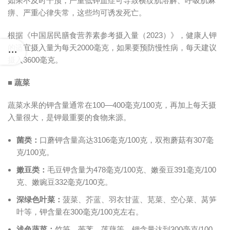
如果不及时干预，严重低钾血症可导致横纹肌溶解、呼吸肌麻
痹、严重心律失常，这些均可诱发死亡。
根据《中国居民膳食营养素参考摄入量（2023）》，健康人钾
的适宜摄入量为每天2000毫克，如果要预防慢性病，每天建议
摄入3600毫克。
■ 蔬菜
蔬菜水果的钾含量通常在100—400毫克/100克，再加上每天摄
入量很大，是钾最重要的食物来源。
菌类：
口蘑钾含量高达3106毫克/100克，双孢蘑菇有307毫
克/100克。
嫩豆类：
毛豆钾含量为478毫克/100克、嫩蚕豆391毫克/100
克、嫩豌豆332毫克/100克。
深绿色叶菜：
菠菜、芥蓝、羽衣甘蓝、苋菜、空心菜、莴笋
叶等，钾含量在300毫克/100克左右。
浅色蔬菜：
竹笋、荸荠、莲藕等，钾含量达到300毫克/100