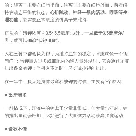
的：钾离子主要在细胞里面，钠离子主要在细胞外面，两者维
持在动态平衡的状态。
心脏跳动、神经—肌肉活动、呼吸等生
理功能
，都需要正常浓度的钾离子来维持。
正常的血清钾浓度为3.5~5.5毫摩尔/升，一旦
低于3.5毫摩尔/
升
，就可以确诊“低钾血症”。
人在三餐中都会摄入钾，为维持血钾的稳定，肾脏就像一个“后
阀门”：当钾摄入过多或细胞内的钾大量外溢时，它会通过尿液
排出多余的钾；当摄入不足时，又会减少钾的排出。
在一年中，夏天是身体最容易缺钾的时候，主要有3个原因：
■
出汗增多
一般情况下，汗液中的钾离子含量非常低，但大量出汗时，钾
的排出量就会增加，比如进行了大量体力活动或高强度运动。
■
食
欲不佳