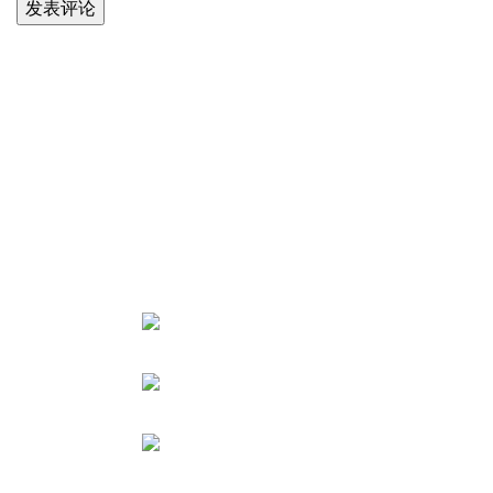
关于智
公司介
常州智超医药科技有限公司
从事API或医药中间体， 植物提取物
质量控
的工艺研发， 生产，优化，定制合成
工厂审
及技术转让，化合物实现从实验室规
合成定
模到商业化放大生产。
工艺开
电话: 0519-
联系我
85556801
手机:
18261161868
邮箱：
market@wisdomdrugs.com