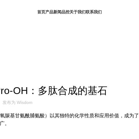
首页
产品
新闻
品控
关于我们
联系我们
产品简介
-Pro-OH：多肽合成的基石
发布为
Wisdom
（N-芴甲氧羰基甘氨酰脯氨酸）以其独特的化学性质和应用价值，成为
广。