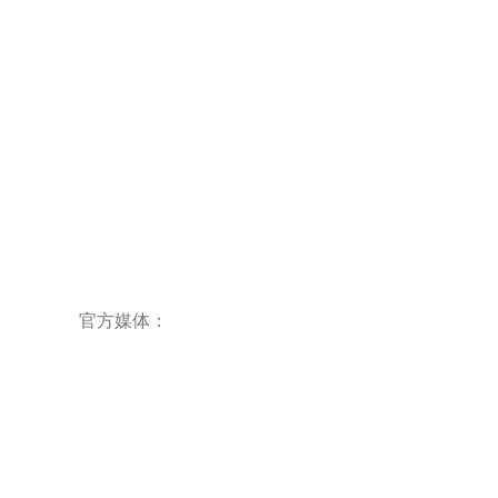
合作联络
联系我们
公司地址：
江苏省常州市天宁区北塘河路8号恒生
科技园29幢
官方媒体：