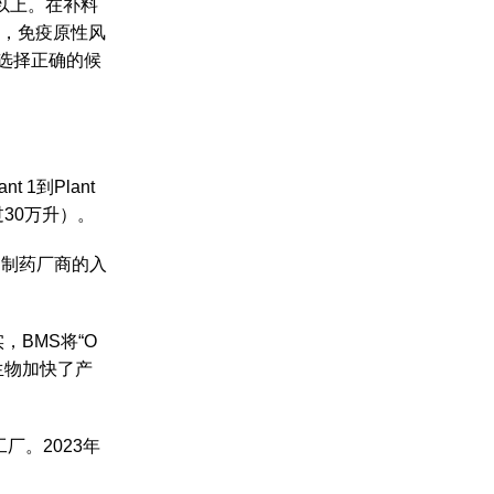
以上。在补料
，免疫原性风
选择正确的候
到Plant
30万升）。
国制药厂商的入
，BMS将“O
生物加快了产
厂。2023年