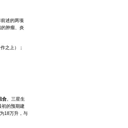
布前述的两项
瑞的肿瘤、炎
合作之上）；
组合
。三星生
比最初的预期建
能为18万升，与