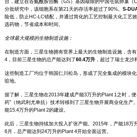
台，建立在谷氨酰胺合酶（GS）基因敲除的中国仓鼠卵巢（C
分批研究中，该细胞系在第21天的存活率超过了90%。
S-DU
险低，防止HC-LC错配，并通过简化的工艺控制最大化工艺
选药物，节省成本和时间。
全球最大规模的生物制造设施：
在制造方面，三星生物拥有世界上最大的生物制造设施，含有多种规
4，目前三星生物的总产能达到了
60.4万升
，超过了
瑞士龙沙
这些制造工厂均位于韩国仁川松岛，形成了完全集成的模块化
驻地。
据了解，三星生物在2013年建成产能3万升的Plant 1之时，
药”（纳武利尤单抗）技术转移到了三星生物开展商业化生产
能15.4万升的Plant 2的建设。
此后，三星生物持续加大投入扩张产能。2015年，产能18万升
6月，总产能达到24万升的Plant 4开始全面运营。