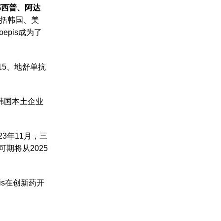
那西普、阿达
括韩国、美
pis成为了
15、地舒单抗
等，韩国本土企业
3年11月，三
期将从2025
is在创新药开