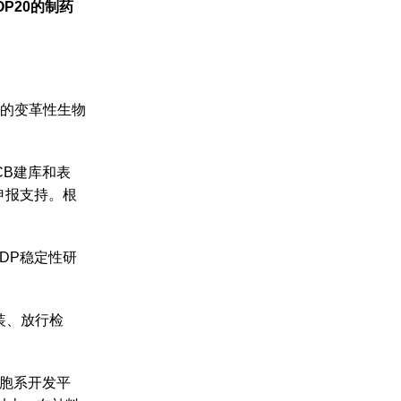
OP20的制药
户的变革性生物
CB建库和表
申报支持。根
与DP稳定性研
装、放行检
细胞系开发平