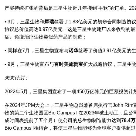
产能持续扩张的背后是三星生物近几年接到“手软”的订单。2
• 3月，三星生物和
辉瑞
签署了1.83亿美元的初步合同制造
协议总价值高达8.97亿美元，这是三星生物建厂以来收到的最大
症、免疫治疗生物类似药产品的制造；
• 同样在7月，三星生物宣布与
诺华
签署了价值3.91亿美元的
• 9月，三星生物宣布与
百时美施贵宝
扩大战略协议，三星生物将
未来计划：
2022年5月，三星集团宣布了一项450万亿韩元的巨额投
在2024年JPM大会上，三星生物总裁兼首席执行官John R
物的第二个生物园区Bio Campus II在2023年破土动工，
成时间表提前了五个月）使公司的总生物制造能力达到
78.4
Bio Campus I相结合，将使三星生物能够为全球客户提供超