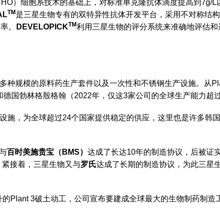
HO）细胞系技术的基础上，对标准单克隆抗体滴度提高到7g/L
TM
AL
是三星生物专有的双特异性抗体开发平台，采用不对称结构
TM
效率。
DEVELOPICK
利用三星生物的评分系统来准确地评估和
模的原料药生产套件以及一次性和不锈钢生产设施。从Plant 1
和德国勃林格殷格翰（2022年，仅这3家公司的全球生产能力超过
设施，为全球超过24个国家提供稳定的供应，这里也是许多韩
便与
百时美施贵宝（BMS）
达成了长达10年的制造协议，后被证实
。紧接着，三星生物又与
罗氏
达成了长期的制造协议，为此三星
的Plant 3破土动工，公司宣布要建成全球最大的生物制药制造工