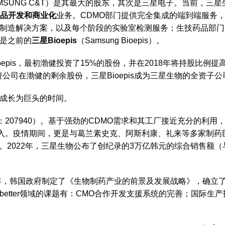
MSUNG C&T）是其最大的股东，其次是三星电子。当前，三
品开发和商业化
业务。CDMO部门提供完全集成的端到端服务
制造解决方案，以及每个阶段的实验室检测服务；生技药品部门
是之前的
三星Bioepis
（Samsung Bioepis）。
epis，最初渤健投资了15%的股份，并在2018年将持股比例提
资公司在渤健的剩余股份，三星Bioepis成为三星生物的全资子公
成长为巨头的时间。
S：207940）。基于强劲的CDMO需求和其工厂接近充分的利用
收入。疫情期间，更是与葛兰素史克、阿斯利康、礼来等多家制药
。2022年，三星生物公布了创纪录的3万亿韩元的综合销售额（与三星
，韩国政府制定了《生物制药产业的前景及发展战略》，确立了Bio
obetter领域的课题有：CMO合作开发支援系统的完善；国际生