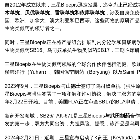
自2012年成立以来，三星Bioepis迅速发展，迄今为止已
木单抗、贝伐珠单抗、雷珠单抗和依库珠单抗
，涉及自身免疫
国、欧洲、加拿大、澳大利亚和巴西等。这些药物的原研产品皆
生物类似药的领导者之一。
同时，三星Bioepis正在将产品组合扩展到内分泌学和胃肠
生物类似药SB16、乌司奴单抗生物类似药SB17，三期临
三星Bioepis在生物类似药领域的全球合作伙伴包括渤健、
欧
柳韩洋行（Yuhan）、韩国保宁制药（Boryung）以及Samil 
2023年9月，三星Bioepis与
山德士
签订了乌司奴单抗（强生原
星Bioepis与强生签署了一项和解和许可协议，解决了双方的
年2月22日开始。目前，美国FDA正在审查SB17的BLA申
新药开发领域，SB26/TAK-671是三星Bioepis与
武田制药
合作
发的第一步，双方共同出资，共担风险。据悉，该产品是乌司
2024年2月21日：近期，三星宣布启动了K药王（Keytru