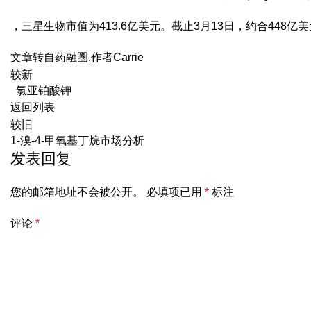
，三星生物市值为413.6亿美元。截止3月13日，约合448亿
文章转自药融圈,作者Carrie
较新
氯亚铂酸钾
返回列表
较旧
1-溴-4-甲氧基丁烷市场分析
发表回复
您的邮箱地址不会被公开。
必填项已用
*
标注
评论
*