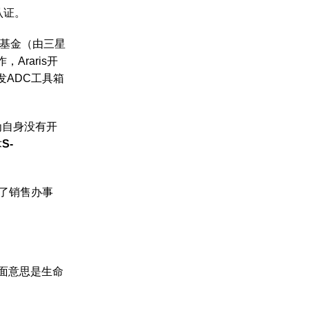
认证。
学基金（由三星
Araris开
发ADC工具箱
为自身没有开
术
S-
立了销售办事
的字面意思是生命