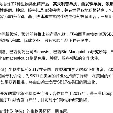
经成功推出了7种生物类似药产品：
英夫利昔单抗、曲妥珠单抗、依
性疾病、肿瘤、眼科以及血液疾病，并在世界各地积极销售，包
为重磅药物。基于快速和丰富的生物类似药投资组合，三星Bioe
病学等新领域。预计即将推出的产品包括：阿柏西普生物类似药SB
床研究均已完成。除此之外，另有六款产品正在开发中。
加隆
、巴西制药公司Bionovis、巴西Bio-Manguinhos研究所
Pharmaceutical分别是免疫、肿瘤、眼科领域的合作伙伴。
研）生物类似药SB17在美国、欧盟和加拿大的商业化协议。202
美国专利诉讼，为SB17在美国的商业化扫清了障碍，在美国的许可
请，如果获得批准，将由山德士负责SB17在美国的商业化。
开发的重症急性胰腺炎疗法，合作建立于2017年，是三星Bioep
他丁Fc融合蛋白产品，目前处于1期临床研究阶段。
da，帕博利珠单抗）的生物类药药一期临床。