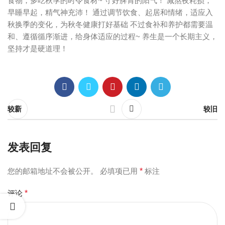
食物，多吃秋季的时令食材~ 守好脾胃的阳气！ 减熬夜耗损，
早睡早起，精气神充沛！ 通过调节饮食、起居和情绪，适应入
秋换季的变化，为秋冬健康打好基础 不过食补和养护都需要温
和、遵循循序渐进，给身体适应的过程~ 养生是一个长期主义，
坚持才是硬道理！
较新
较旧
发表回复
您的邮箱地址不会被公开。
必填项已用
*
标注
评论
*