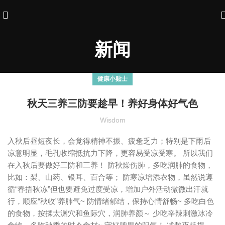
新闻
健康小贴士
秋天三养三防要趁早！养好身体好气色
Wisdom
入秋后昼短夜长，会觉得精神不振、疲惫乏力；特别是下雨后
凉意明显，毛孔收缩抵抗力下降，更容易受凉受寒。 所以我们
在入秋后要做好三防和三养！ 防秋燥伤肺，多吃润肺的食物，
比如：梨、山药、银耳、百合等； 防寒凉增添衣物，虽然说遵
循“春捂秋冻”但也要避免过度受凉，增加户外活动微微出汗就
行，顺应“秋收”养肺气~ 防情绪郁结，保持心情舒畅~ 多吃白色
的食物，按揉太渊穴和鱼际穴，润肺养颜～ 少吃辛辣刺激冰冷