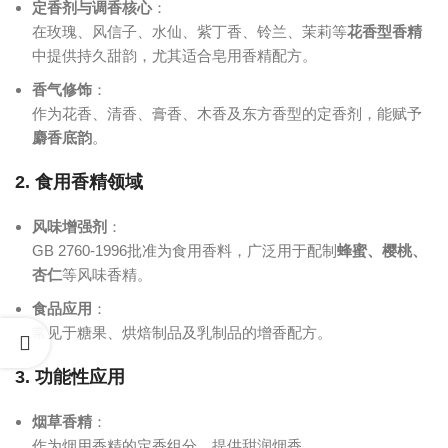
定香剂与调香核心
‌：
在玫瑰、风信子、水仙、紫丁香、铃兰、茉莉等‌
花香型香精
中提供持久甜韵，尤其适合皂用香精配方。
香气修饰
‌：
作为花香、清香、膏香、木香及东方香型的定香剂，能赋予‌
麝香底韵
‌。
2. 食用香精领域
风味增强剂
‌：
GB 2760-1996批准为食用香料，广泛用于配制‌
蜂蜜、樱桃、
杏仁
‌等风味香精。
食品应用
‌：
常见于糖果、烘焙制品及乳制品的增香配方。
3. 功能性应用
烟草香精
‌：
作为烟用香精的定香组分，提供甜润烟香。