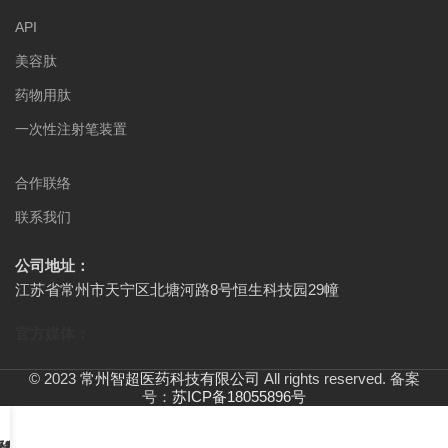
API
美容肽
药物用肽
一次性注射笔装置
合作联络
联系我们
公司地址：
江苏省常州市天宁区北塘河路8号恒生科技园29幢
官方媒体：
© 2023
常州智超医药科技有限公司
All rights reserved. 备案
号：
苏ICP备18055896号
品中心
于智超
系我们