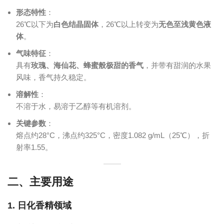
形态特性
‌：
26℃以下为‌
白色结晶固体
‌，26℃以上转变为‌
无色至浅黄色液
体
。
气味特征
‌：
具有‌
玫瑰、海仙花、蜂蜜般极甜的香气
‌，并带有甜润的水果
风味，香气持久稳定。
溶解性
‌：
不溶于水，易溶于乙醇等有机溶剂。
关键参数
‌：
熔点约28°C，沸点约325°C，密度1.082 g/mL（25℃），折
射率1.55。
二、主要用途
1. 日化香精领域