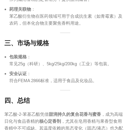
药理关联物
‌：
苯乙酸衍生物在医药领域可用于合成抗生素（如青霉素）及
农药，但本化合物主要聚焦香料用途。
三、市场与规格
包装规格
‌：
常见25g（科研）、5kg/25kg/200kg（工业）等包装。
安全认证
‌：
符合FEMA 2866标准，适用于食品及化妆品。
四、总结
苯乙酸-2-苯基乙酯凭借‌
甜润持久的复合花香与蜜香
‌，成为高端
日化与食品香精的‌
核心定香剂
‌，尤其在皂用香精与果香型食用
香精中不可或缺。其温度依赖的形态变化（固态/液态）也为配