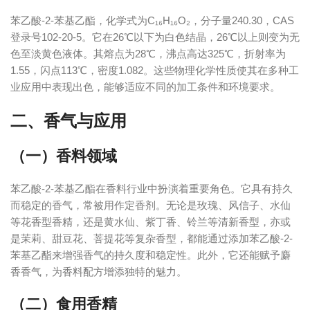
苯乙酸-2-苯基乙酯，化学式为C₁₆H₁₆O₂，分子量240.30，CAS
登录号102-20-5。它在26℃以下为白色结晶，26℃以上则变为无
色至淡黄色液体。其熔点为28℃，沸点高达325℃，折射率为
1.55，闪点113℃，密度1.082。这些物理化学性质使其在多种工
业应用中表现出色，能够适应不同的加工条件和环境要求。
二、香气与应用
（一）香料领域
苯乙酸-2-苯基乙酯在香料行业中扮演着重要角色。它具有持久
而稳定的香气，常被用作定香剂。无论是玫瑰、风信子、水仙
等花香型香精，还是黄水仙、紫丁香、铃兰等清新香型，亦或
是茉莉、甜豆花、菩提花等复杂香型，都能通过添加苯乙酸-2-
苯基乙酯来增强香气的持久度和稳定性。此外，它还能赋予麝
香香气，为香料配方增添独特的魅力。
（二）食用香精